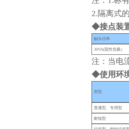
注：1.标
2.隔离式
◆接点装
触头功率
30VA(阻性负载）
注：当电流
◆使用环
类型
普通型、专用型
耐蚀型