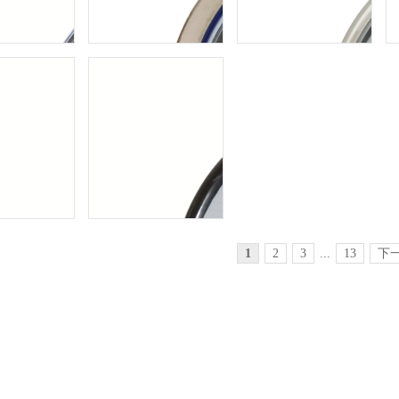
1
2
3
...
13
下
YXC-100B-F/Z/MFB/316L白云牌隔膜电接点压力表
YXC-100B白云牌不锈钢