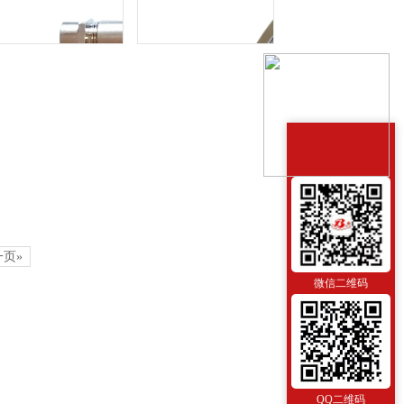
一页»
电接点压力表
Y-43B-F
Y-43B-FZ
Y-60B-FZ
微信二维码
QQ二维码